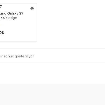
ung Galaxy S7
 / S7 Edge
out
0
₺
ir sonuç gösteriliyor