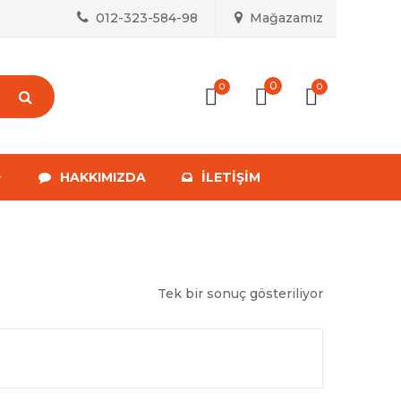
012-323-584-98
Mağazamız
0
0
0
HAKKIMIZDA
İLETIŞIM
Tek bir sonuç gösteriliyor