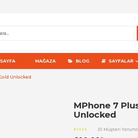
SAYFA
MAĞAZA
BLOG
SAYFALAR
Gold Unlocked
MPhone 7 Plu
Unlocked
(
0
Müşteri Yorumla
4.00
5
5
out