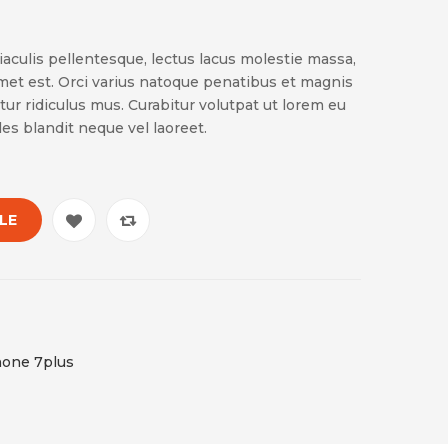
t iaculis pellentesque, lectus lacus molestie massa,
amet est. Orci varius natoque penatibus et magnis
tur ridiculus mus. Curabitur volutpat ut lorem eu
s blandit neque vel laoreet.
LE
hone 7plus