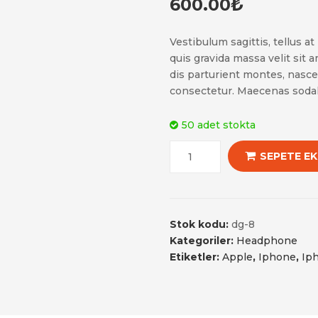
600.00
₺
of
based
on
customer
Vestibulum sagittis, tellus a
ratings
quis gravida massa velit sit 
dis parturient montes, nasce
consectetur. Maecenas sodale
50 adet stokta
SEPETE EK
Stok kodu:
dg-8
Kategoriler:
Headphone
Etiketler:
Apple
,
Iphone
,
Ip